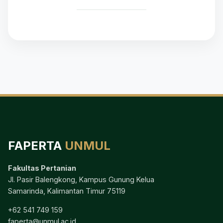
FAPERTA
UNMUL
Fakultas Pertanian
Jl. Pasir Balengkong, Kampus Gunung Kelua
Samarinda, Kalimantan Timur 75119
+62 541 749 159
faperta@unmul.ac.id