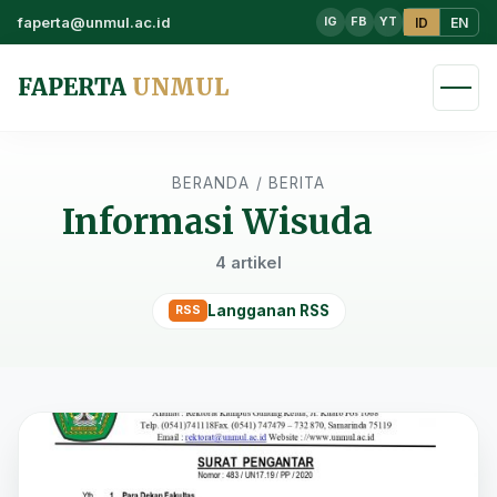
faperta@unmul.ac.id
ID
EN
IG
FB
YT
FAPERTA
UNMUL
BERANDA
/
BERITA
Informasi Wisuda
4 artikel
Langganan RSS