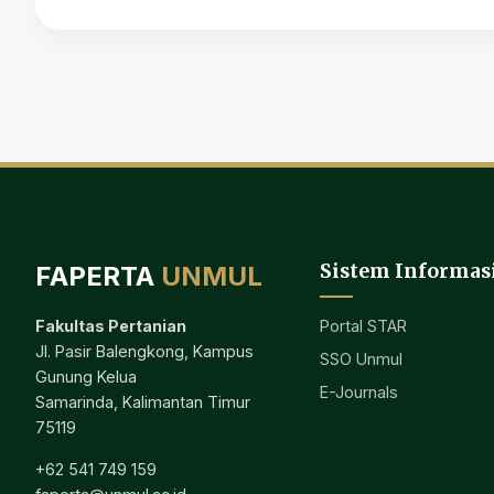
Sistem Informas
FAPERTA
UNMUL
Portal STAR
Fakultas Pertanian
Jl. Pasir Balengkong, Kampus
SSO Unmul
Gunung Kelua
E-Journals
Samarinda, Kalimantan Timur
75119
+62 541 749 159