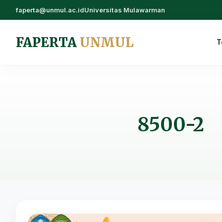
faperta@unmul.ac.id
Universitas Mulawarman
FAPERTA
UNMUL
T
8500-2