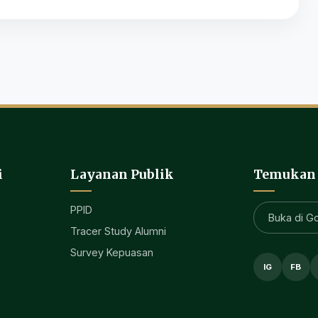
i
Layanan Publik
Temukan
PPID
Buka di G
Tracer Study Alumni
Survey Kepuasan
IG
FB