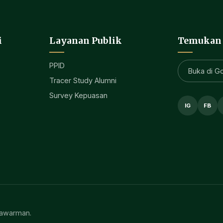
i
Layanan Publik
Temukan
PPID
Buka di G
Tracer Study Alumni
Survey Kepuasan
IG
FB
ulawarman.