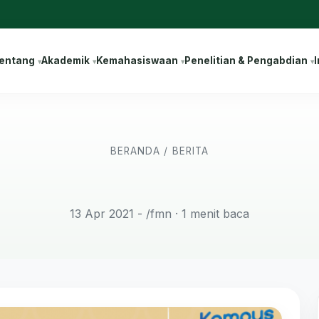
entang
Akademik
Kemahasiswaan
Penelitian & Pengabdian
I
BERANDA
/
BERITA
13 Apr 2021 - /fmn
· 1 menit baca