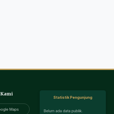
 Kami
Statistik Pengunjung
oogle Maps
Belum ada data publik.