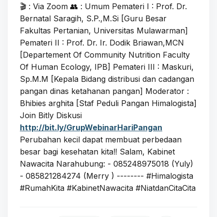
🎬 : Via Zoom 👥 : Umum Pemateri I : Prof. Dr.
Bernatal Saragih, S.P.,M.Si [Guru Besar
Fakultas Pertanian, Universitas Mulawarman]
Pemateri II : Prof. Dr. Ir. Dodik Briawan,MCN
[Departement Of Community Nutrition Faculty
Of Human Ecology, IPB] Pemateri III : Maskuri,
Sp.M.M [Kepala Bidang distribusi dan cadangan
pangan dinas ketahanan pangan] Moderator :
Bhibies arghita [Staf Peduli Pangan Himalogista]
Join Bitly Diskusi
http://bit.ly/GrupWebinarHariPangan
Perubahan kecil dapat membuat perbedaan
besar bagi kesehatan kita‼️ Salam, Kabinet
Nawacita Narahubung: - 085248975018 (Yuly)
- 085821284274 (Merry ) -------- #Himalogista
#RumahKita #KabinetNawacita #NiatdanCitaCita