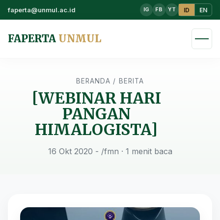
faperta@unmul.ac.id
ID
EN
IG
FB
YT
FAPERTA
UNMUL
BERANDA
/
BERITA
[WEBINAR HARI
PANGAN
HIMALOGISTA]
16 Okt 2020 - /fmn
· 1 menit baca